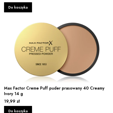
Do koszyka
Max Factor Creme Puff puder prasowany 40 Creamy
Ivory 14 g
Cena
19,99 zł
Do koszyka