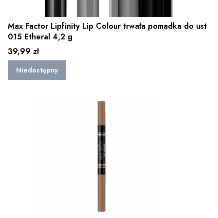
Max Factor Lipfinity Lip Colour trwała pomadka do ust
015 Etheral 4,2 g
Cena
39,99 zł
Niedostępny