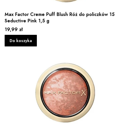
Max Factor Creme Puff Blush Róż do policzków 15
Seductive Pink 1,5 g
Cena
19,99 zł
Do koszyka