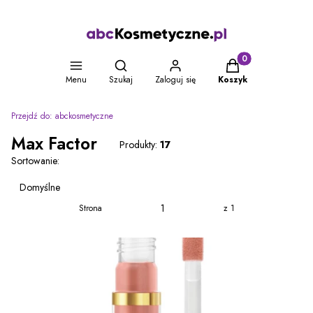
Otwórz wyszukiwarkę
Produkty w koszyku
Menu
Szukaj
Zaloguj się
Koszyk
Przejdź do:
abckosmetyczne
Max Factor
Produkty:
17
Lista produktów
Sortowanie:
Domyślne
Strona
z 1