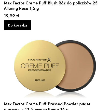
Max Factor Creme Puff Blush Róż do policzków 25
Alluring Rose 1,5 g
Cena
19,99 zł
Do koszyka
Max Factor Creme Puff Pressed Powder puder
prasowany 13 Nouveau Beige 14 g