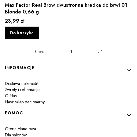
Max Factor Real Brow dwustronna kredka do brwi 01
Blonde 0,66 g
Cena
23,99 zł
Do koszyka
Strona
z 1
Linki w stopce
INFORMACJE
Dostawa i płatność
Zwroty i reklamacje
O Nas
Nasz sklep stacjonarny
POMOC
Oferta Handlowa
Dla salonów