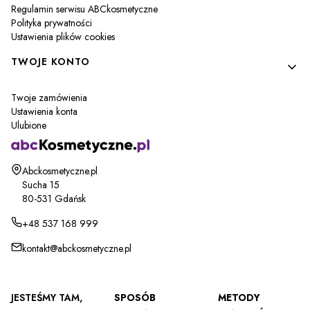
Regulamin serwisu ABCkosmetyczne
Polityka prywatności
Ustawienia plików cookies
TWOJE KONTO
Twoje zamówienia
Ustawienia konta
Ulubione
Adres:
Abckosmetyczne.pl
Sucha 15
80-531 Gdańsk
+48 537 168 999
kontakt@abckosmetyczne.pl
JESTEŚMY TAM,
SPOSÓB
METODY