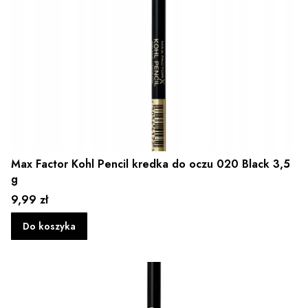
Max Factor Kohl Pencil kredka do oczu 020 Black 3,5
g
Cena
9,99 zł
Do koszyka