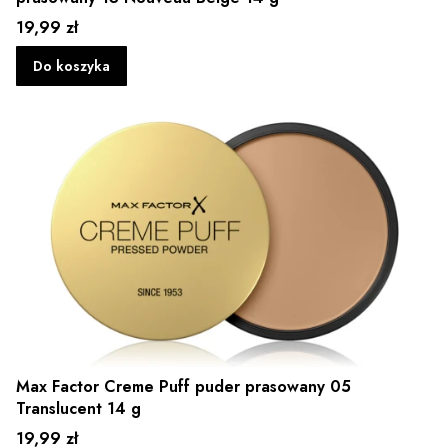
Cena
19,99 zł
Do koszyka
Max Factor Creme Puff puder prasowany 05
Translucent 14 g
Cena
19,99 zł