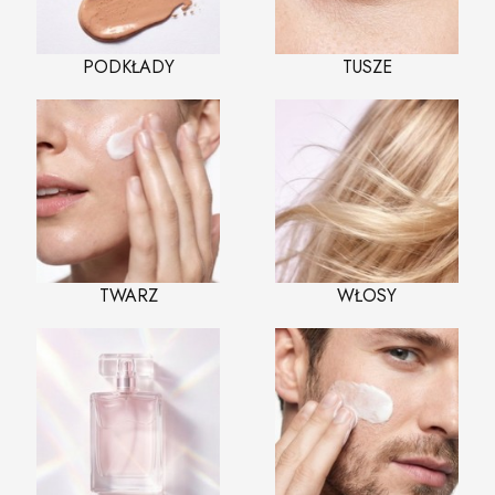
PODKŁADY
TUSZE
TWARZ
WŁOSY