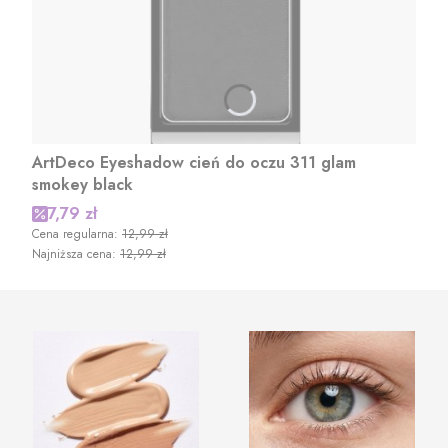
ArtDeco Eyeshadow cień do oczu 311 glam
smokey black
Cena promocyjna
7,79 zł
Cena regularna:
12,99 zł
Najniższa cena:
12,99 zł