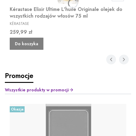
Kérastase Elixir Ultime L'huile Originale olejek do
wszystkich rodzajów włosów 75 ml
PRODUCENT
KÉRASTASE
Cena
259,99 zł
Do koszyka
Promocje
Wszystkie produkty w promocji
Okazja