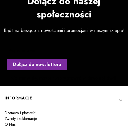
Dołącz do naszej
społeczności
Bądź na bieżąco z nowościami i promocjami w naszym sklepie!
Twój adres e-mail
Dołącz do newslettera
Nie martw się, możesz zrezygnować w dowolnej chwili.
Linki w stopce
INFORMACJE
Dostawa i płatność
Zwroty i reklamacje
O Nas