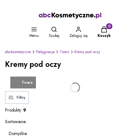
Otwórz wyszukiwarkę
Produkty w koszyku
Menu
Szukaj
Zaloguj się
Koszyk
abckosmetyczne
Pielęgnacja
Twarz
Kremy pod oczy
Kremy pod oczy
Twarz
Filtry
Produkty:
9
Lista produktów
Sortowanie:
Domyślne