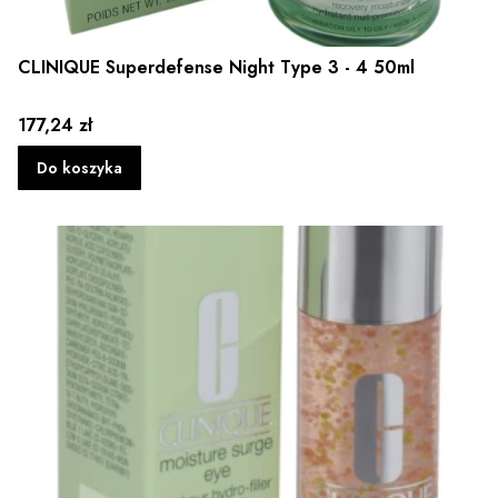
CLINIQUE Superdefense Night Type 3 - 4 50ml
Cena
177,24 zł
Do koszyka