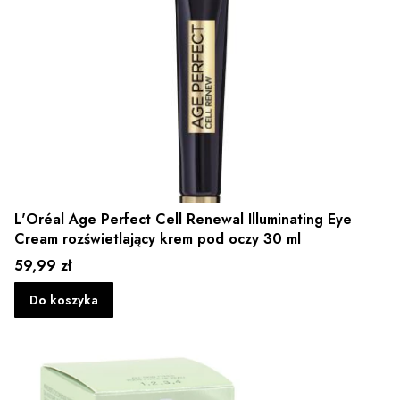
L'Oréal Age Perfect Cell Renewal Illuminating Eye
Cream rozświetlający krem pod oczy 30 ml
Cena
59,99 zł
Do koszyka