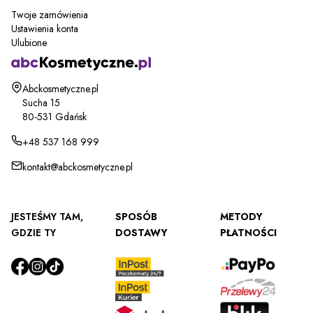
Twoje zamówienia
Ustawienia konta
Ulubione
Adres:
Abckosmetyczne.pl
Sucha 15
80-531 Gdańsk
+48 537 168 999
kontakt@abckosmetyczne.pl
JESTEŚMY TAM,
SPOSÓB
METODY
GDZIE TY
DOSTAWY
PŁATNOŚCI